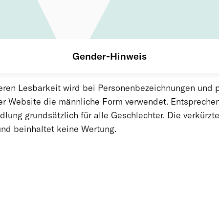
Gender-Hinweis
ren Les­bar­keit wird bei Per­so­nen­be­zeich­nun­gen und pe
er Web­site die männ­li­che Form ver­wen­det. Ent­spre­chen­
­lung grund­sätz­lich für alle Ge­schlech­ter. Die ver­kürz­
e und be­inhal­tet kei­ne Wer­tung.