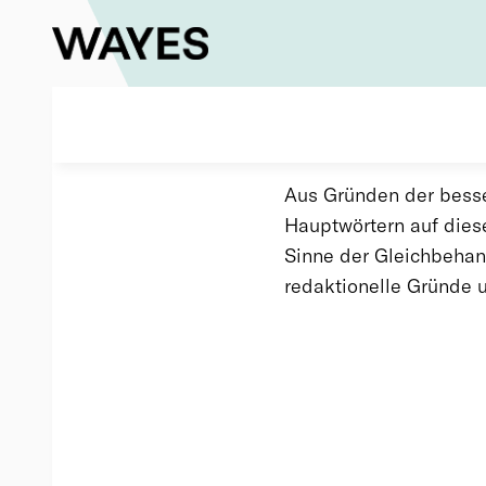
Aus Grün­den der bes­se­
Haupt­wör­tern auf die­s
Sin­ne der Gleich­be­hand
re­dak­tio­nel­le Grün­d