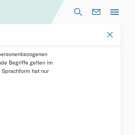
r­so­nen­be­zo­ge­nen
de Be­grif­fe gel­ten im
te Sprach­form hat nur